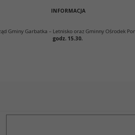
INFORMACJA
ząd Gminy Garbatka – Letnisko oraz Gminny Ośrodek Po
godz. 15.30.
W
/-/ Tere