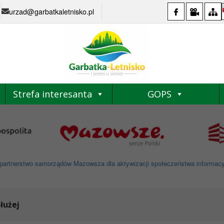
urzad@garbatkaletnisko.pl
Strefa interesanta
GOPS
partnerstwo samorządów Mazowsza dla aktywizacji społeczeństwa informacyjne
łużej