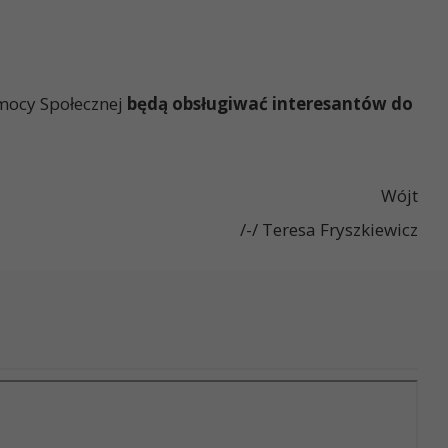
mocy Społecznej
będą obsługiwać interesantów do
ójt
sa Fryszkiewicz