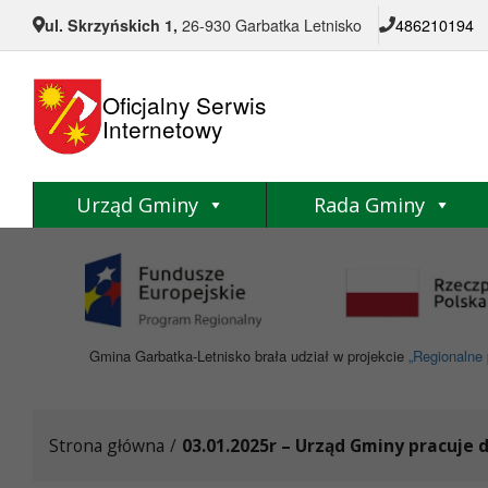
Przejdź do menu
Przejdź do stopki strony
Przejdź do głównej treści strony
ul. Skrzyńskich 1,
26-930 Garbatka Letnisko
486210194
Oficjalny Serwis
Internetowy
Urząd Gminy
Rada Gminy
Gmina Garbatka-Letnisko brała udział w projekcie
„Regionalne 
Strona główna
/
03.01.2025r – Urząd Gminy pracuje d