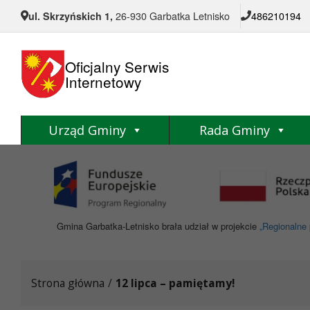
Przejdź do menu
Przejdź do stopki strony
Przejdź do głównej treści strony
ul. Skrzyńskich 1,
26-930 Garbatka Letnisko
486210194
Oficjalny Serwis
Internetowy
Urząd Gminy
Rada Gminy
Gmina Garbatka-Letnisko brała udział w projekcie
„Regionalne 
Strona główna
/
12 lipca – pamiętamy!