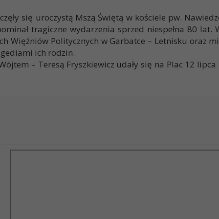
oczęły się uroczystą Mszą Świętą w kościele pw. Nawied
inał tragiczne wydarzenia sprzed niespełna 80 lat. W u
ch Więźniów Politycznych w Garbatce – Letnisku oraz 
gediami ich rodzin.
Wójtem – Teresą Fryszkiewicz udały się na Plac 12 lipc