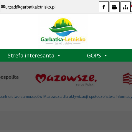
urzad@garbatkaletnisko.pl
Strefa interesanta
GOPS
partnerstwo samorządów Mazowsza dla aktywizacji społeczeństwa informacyjne