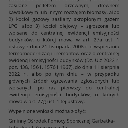
zasilane pelletem drzewnym, drewnem
kawałkowym lub innym rodzajem biomasy, albo
2) kocioł gazowy zasilany skroplonym gazem
LPG, albo 3) kocioł olejowy – zgłoszone lub
wpisane do centralnej ewidencji emisyjności
budynków, o której mowa w art. 27a ust. 1
ustawy z dnia 21 listopada 2008 r. o wspieraniu
termomodernizacji i remontów oraz o centralnej
ewidencji emisyjności budynków (Dz. U.z 2022 r.
poz. 438, 1561, 1576 i 1967), do dnia 11 sierpnia
2022 r., albo po tym dniu – w przypadku
głównych źródeł ogrzewania zgłoszonych lub
wpisanych po raz pierwszy do centralnej
ewidencji emisyjności budynków, o których
mowa w art. 27g ust. 1 tej ustawy.
Wypełnione wnioski można złożyć:
Gminny Ośrodek Pomocy Społecznej Garbatka-
Letnisko ul. Spacerowa 2a