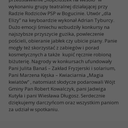
wykonaniu grupy teatralnej działającej przy
Radzie Rodziców PSP w Bogucinie. Utwór „dla
Elizy” na keyboardzie wykonał Adrian Tyburcy.
Dużo emocji śmiechu wzbudziły konkursy na
najszybsze przyszycie guzika, powleczenie
pościeli, obieranie jabłek czy ubicie piany. Panie
mogły też skorzystać z zabiegów i porad
kosmetycznych a także kupić ręcznie robioną
biżuterię. Nagrody w konkursach ufundowały
Pani Julita Banaś – Zakład Fryzjerski i solarium,
Pani Marzena Kęska – Kwiaciarnia „Magia
kwiatów” , natomiast słodycze podarowali Wójt
Gminy Pan Robert Kowalczyk, pani Jadwiga
Kutyła i pani Wiesława Długosz. Serdecznie
dziękujemy darczyńcom oraz wszystkim paniom
za udział w spotkaniu.