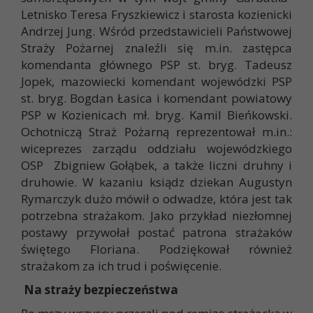
Letnisko Teresa Fryszkiewicz i starosta kozienicki
Andrzej Jung. Wśród przedstawicieli Państwowej
Straży Pożarnej znaleźli się m.in. zastępca
komendanta głównego PSP st. bryg. Tadeusz
Jopek, mazowiecki komendant wojewódzki PSP
st. bryg. Bogdan Łasica i komendant powiatowy
PSP w Kozienicach mł. bryg. Kamil Bieńkowski.
Ochotniczą Straż Pożarną reprezentował m.in.:
wiceprezes zarządu oddziału wojewódzkiego
OSP Zbigniew Gołąbek, a także liczni druhny i
druhowie. W kazaniu ksiądz dziekan Augustyn
Rymarczyk dużo mówił o odwadze, która jest tak
potrzebna strażakom. Jako przykład niezłomnej
postawy przywołał postać patrona strażaków
świętego Floriana. Podziękował również
strażakom za ich trud i poświęcenie.
Na straży bezpieczeństwa