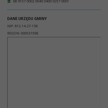
68 9157 0002 0040 0400 0257 0001
DANE URZĘDU GMINY
NIP: 812-14-27-138
REGON: 000531938