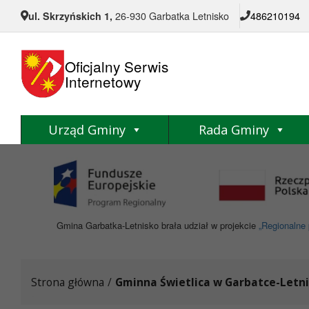
Przejdź do menu
Przejdź do stopki strony
Przejdź do głównej treści strony
ul. Skrzyńskich 1,
26-930 Garbatka Letnisko
486210194
Oficjalny Serwis
Internetowy
Urząd Gminy
Rada Gminy
Gmina Garbatka-Letnisko brała udział w projekcie
„Regionalne 
Strona główna
/
Gminna Świetlica w Garbatce-Letni