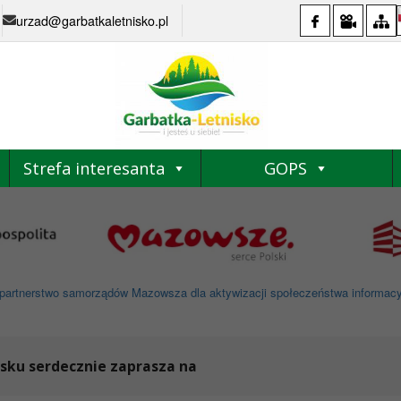
urzad@garbatkaletnisko.pl
Strefa interesanta
GOPS
partnerstwo samorządów Mazowsza dla aktywizacji społeczeństwa informacyjne
sku serdecznie zaprasza na