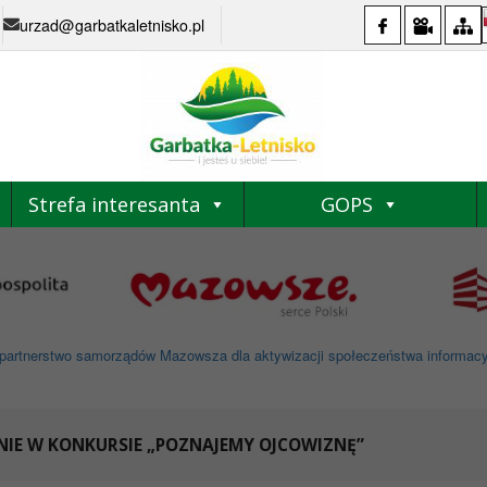
urzad@garbatkaletnisko.pl
Strefa interesanta
GOPS
partnerstwo samorządów Mazowsza dla aktywizacji społeczeństwa informacyjne
CINIE W KONKURSIE „POZNAJEMY OJCOWIZNĘ”