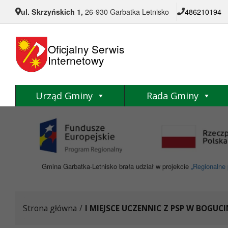
Przejdź do menu
Przejdź do stopki strony
Przejdź do głównej treści strony
ul. Skrzyńskich 1,
26-930 Garbatka Letnisko
486210194
Oficjalny Serwis
Internetowy
Urząd Gminy
Rada Gminy
Gmina Garbatka-Letnisko brała udział w projekcie
„Regionalne 
Strona główna
/
I MIEJSCE UCZENNIC Z PSP W BOGU