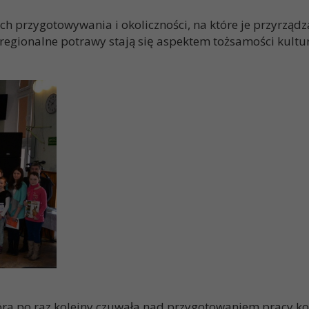
ch przygotowywania i okoliczności, na które je przyrządz
a regionalne potrawy stają się aspektem tożsamości kultu
óra po raz kolejny czuwała nad przygotowaniem pracy k