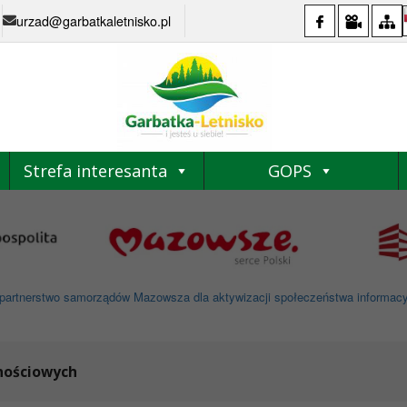
urzad@garbatkaletnisko.pl
Strefa interesanta
GOPS
partnerstwo samorządów Mazowsza dla aktywizacji społeczeństwa informacyjne
nościowych