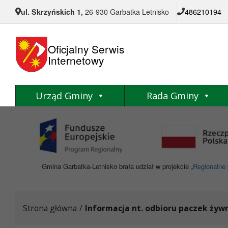
Przejdź do menu
Przejdź do stopki strony
Przejdź do głównej treści strony
ul. Skrzyńskich 1,
26-930 Garbatka Letnisko
486210194
Oficjalny Serwis
Internetowy
Urząd Gminy
Rada Gminy
Gmina Garbatka-Letnisko brała udział w projekcie
„Regionalne 
Strona główna
/
Informacja nt. odbioru paczek żyw