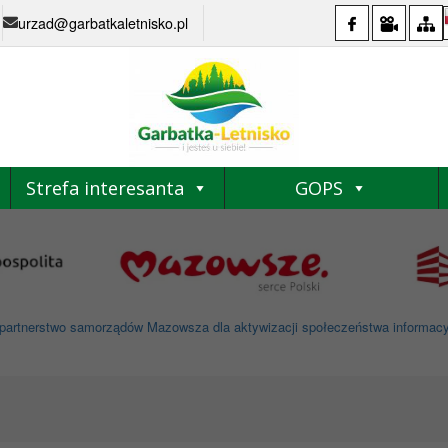
urzad@garbatkaletnisko.pl
Strefa interesanta
GOPS
partnerstwo samorządów Mazowsza dla aktywizacji społeczeństwa informacyjne