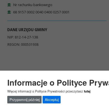
Nr rachunku bankowego
68 9157 0002 0040 0400 0257 0001
DANE URZĘDU GMINY
NIP: 812-14-27-138
REGON: 000531938
Informacje o Polityce Pryw
Copyright 2023@ Urząd Gminy Garbatka Letnisko
Więcej informacji o Polityce Prywatności przeczytasz
tutaj
Przypomnij później
Akceptuj