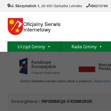
Przejdź do menu
Przejdź do stopki strony
Przejdź do głównej treści strony
ul. Skrzyńskich 1,
26-930 Garbatka Letnisko
486210194
Oficjalny Serwis
Internetowy
Urząd Gminy
Rada Gminy
Gmina Garbatka-Letnisko brała udział w projekcie
„Regionalne 
Strona główna
/
INFORMACJA O KONKURSIE