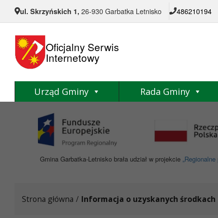
Przejdź do menu
Przejdź do stopki strony
Przejdź do głównej treści strony
ul. Skrzyńskich 1,
26-930 Garbatka Letnisko
486210194
Oficjalny Serwis
Internetowy
Urząd Gminy
Rada Gminy
Gmina Garbatka-Letnisko brała udział w projekcie
„Regionalne 
Strona główna
/
Informacja o uzyskanych środkach