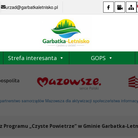
urzad@garbatkaletnisko.pl
Strefa interesanta
GOPS
partnerstwo samorządów Mazowsza dla aktywizacji społeczeństwa informacyjne
 z Programu „Czyste Powietrze” w Gminie Garbatka-Letn