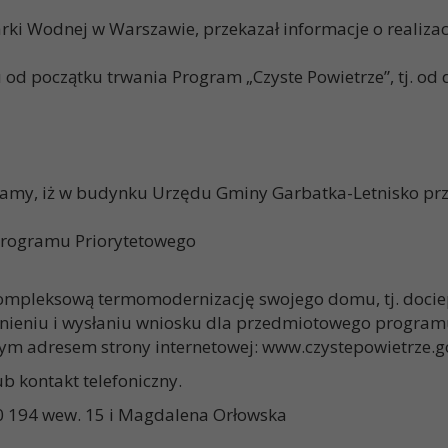
i Wodnej w Warszawie, przekazał informacje o realizac
d początku trwania Program „Czyste Powietrze”, tj. od d
my, iż w budynku Urzędu Gminy Garbatka-Letnisko przy u
 Programu Priorytetowego
ompleksową termomodernizację swojego domu, tj. docie
nieniu i wysłaniu wniosku dla przedmiotowego program
ym adresem strony internetowej: www.czystepowietrze.g
 kontakt telefoniczny.
 10 194 wew. 15 i Magdalena Orłowska