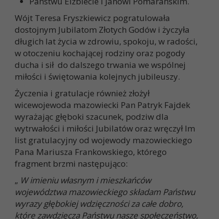
Państwu Elżbiecie i Janowi Pomarańskim.
Wójt Teresa Fryszkiewicz pogratulowała
dostojnym Jubilatom Złotych Godów i życzyła
długich lat życia w zdrowiu, spokoju, w radości,
w otoczeniu kochającej rodziny oraz pogody
ducha i sił do dalszego trwania we wspólnej
miłości i świętowania kolejnych jubileuszy.
Życzenia i gratulacje również złożył
wicewojewoda mazowiecki Pan Patryk Fajdek
wyrażając głęboki szacunek, podziw dla
wytrwałości i miłości Jubilatów oraz wręczył Im
list gratulacyjny od wojewody mazowieckiego
Pana Mariusza Frankowskiego, którego
fragment brzmi następująco:
„
W imieniu własnym i mieszkańców
województwa mazowieckiego składam Państwu
wyrazy głębokiej wdzięczności za całe dobro,
które zawdzięcza Państwu nasze społeczeństwo,