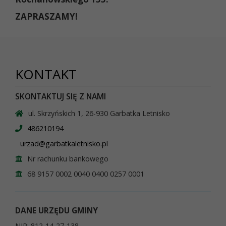
ZAPRASZAMY!
KONTAKT
SKONTAKTUJ SIĘ Z NAMI
ul. Skrzyńskich 1, 26-930 Garbatka Letnisko
486210194
urzad@garbatkaletnisko.pl
Nr rachunku bankowego
68 9157 0002 0040 0400 0257 0001
DANE URZĘDU GMINY
NIP: 812-14-27-138