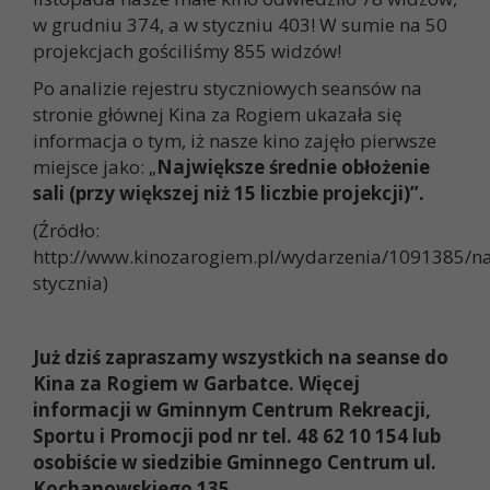
w grudniu 374, a w styczniu 403! W sumie na 50
projekcjach gościliśmy 855 widzów!
Po analizie rejestru styczniowych seansów na
stronie głównej Kina za Rogiem ukazała się
informacja o tym, iż nasze kino zajęło pierwsze
miejsce jako: „
Największe średnie obłożenie
sali (przy większej niż 15 liczbie projekcji)”.
(Źródło:
http://www.kinozarogiem.pl/wydarzenia/1091385/na
stycznia)
Już dziś zapraszamy wszystkich na seanse do
Kina za Rogiem w Garbatce. Więcej
informacji w Gminnym Centrum Rekreacji,
Sportu i Promocji pod nr tel. 48 62 10 154 lub
osobiście w siedzibie Gminnego Centrum ul.
Kochanowskiego 135.