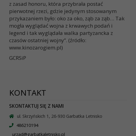
z zasad honoru, która przybrała postać
pierwotnej rzezi, gdzie jedynym stosowanym
przykazaniem było: oko za oko, ząb za ząb… Tak
mogła wyglądać wojna z krwawych podań i
legend i tak wyglądała walka partyzancka z
czasów ostatniej wojny”. (źródło:
www.kinozarogiem.pl)
GCRSiP
KONTAKT
SKONTAKTUJ SIĘ Z NAMI
ul. Skrzyńskich 1, 26-930 Garbatka Letnisko
486210194
urzad@garbatkaletnisko.pl