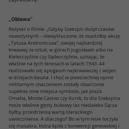
„Obława”
Reżyser o filmie: „Gdyby Szekspir dożył czasów
nowożytnych – niewykluczone, że osadziłby akcję
„Tytusa Andronicusa”, swojej najbardziej
krwawej ze sztuk, w górach Jugosławii albo na
Kielecczyźnie czy Sądecczyźnie, uznając, że
właśnie na tych terenach w latach 1943-44
realizowało się apogeum najkrwawszej z wojen
w dziejach świata. I choć w powszechnej opinii
militarnym znaczeniem zostały obarczone
zupełnie inne miejsca-symbole, jak plaża
Omaha, Monte Casino czy Kursk, to dla Szekspira
może właśnie gęsty bukowy las niedaleko Sącza
byłby przestrzenią wartą literackiego
uwiecznienia. A dlaczego? Bo w tym lesie toczyła
się masakra, która kpiła z konwencji genewskiej i