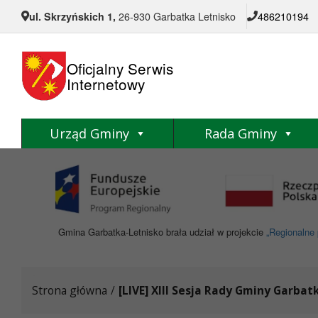
Przejdź do menu
Przejdź do stopki strony
Przejdź do głównej treści strony
ul. Skrzyńskich 1,
26-930 Garbatka Letnisko
486210194
Oficjalny Serwis
Internetowy
Urząd Gminy
Rada Gminy
Gmina Garbatka-Letnisko brała udział w projekcie
„Regionalne 
Strona główna
/
[LIVE] XIII Sesja Rady Gminy Garbat