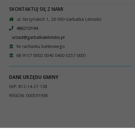
SKONTAKTUJ SIĘ Z NAMI
ul. Skrzyńskich 1, 26-930 Garbatka Letnisko
486210194
urzad@garbatkaletnisko.pl
Nr rachunku bankowego
68 9157 0002 0040 0400 0257 0001
DANE URZĘDU GMINY
NIP: 812-14-27-138
REGON: 000531938