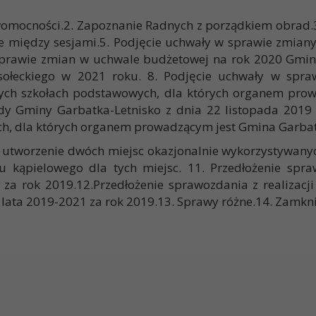
womocności.2. Zapoznanie Radnych z porządkiem obrad.3.
e między sesjami.5. Podjęcie uchwały w sprawie zmian
 sprawie zmian w uchwale budżetowej na rok 2020 Gminy
łeckiego w 2021 roku. 8. Podjęcie uchwały w sprawi
nych szkołach podstawowych, dla których organem prow
y Gminy Garbatka-Letnisko z dnia 22 listopada 2019
ch, dla których organem prowadzącym jest Gmina Garbat
utworzenie dwóch miejsc okazjonalnie wykorzystywanych
zonu kąpielowego dla tych miejsc. 11. Przedłożenie sp
 za rok 2019.12.Przedłożenie sprawozdania z realizac
 lata 2019-2021 za rok 2019.13. Sprawy różne.14. Zamkn