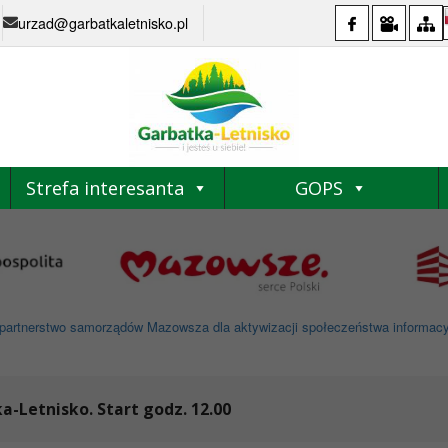
urzad@garbatkaletnisko.pl
Strefa interesanta
GOPS
partnerstwo samorządów Mazowsza dla aktywizacji społeczeństwa informacyjne
ka-Letnisko. Start godz. 12.00