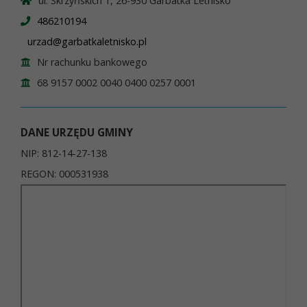
ul. Skrzyńskich 1, 26-930 Garbatka Letnisko
486210194
urzad@garbatkaletnisko.pl
Nr rachunku bankowego
68 9157 0002 0040 0400 0257 0001
DANE URZĘDU GMINY
NIP: 812-14-27-138
REGON: 000531938