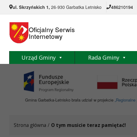
Przejdź do menu
Przejdź do stopki strony
Przejdź do głównej treści strony
ul. Skrzyńskich 1,
26-930 Garbatka Letnisko
486210194
Oficjalny Serwis
Internetowy
Urząd Gminy
Rada Gminy
Gmina Garbatka-Letnisko brała udział w projekcie
„Regionalne 
Strona główna
/
O tym musicie teraz pamiętać!