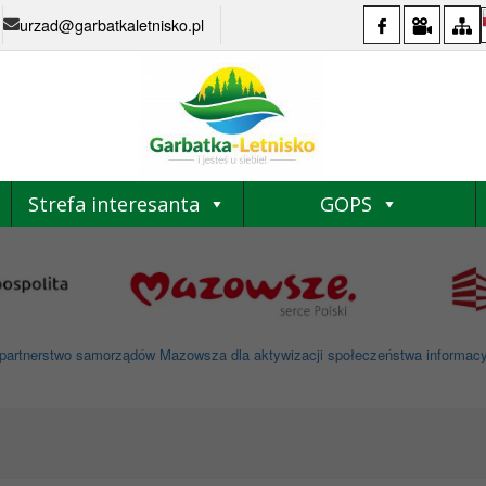
urzad@garbatkaletnisko.pl
Strefa interesanta
GOPS
partnerstwo samorządów Mazowsza dla aktywizacji społeczeństwa informacyjne