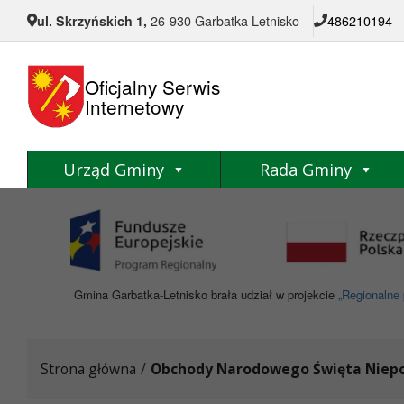
Przejdź do menu
Przejdź do stopki strony
Przejdź do głównej treści strony
ul. Skrzyńskich 1,
26-930 Garbatka Letnisko
486210194
Oficjalny Serwis
Internetowy
Urząd Gminy
Rada Gminy
Gmina Garbatka-Letnisko brała udział w projekcie
„Regionalne 
Strona główna
/
Obchody Narodowego Święta Niepod