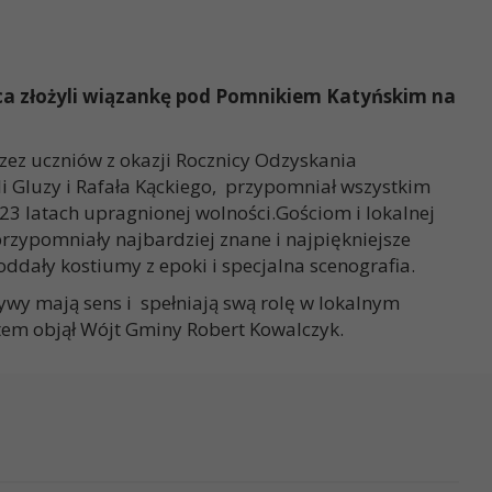
ca złożyli wiązankę pod Pomnikiem Katyńskim na
zez uczniów z okazji Rocznicy Odzyskania
li Gluzy i Rafała Kąckiego, przypomniał wszystkim
123 latach upragnionej wolności.Gościom i lokalnej
rzypomniały najbardziej znane i najpiękniejsze
ddały kostiumy z epoki i specjalna scenografia.
ywy mają sens i spełniają swą rolę w lokalnym
tem objął Wójt Gminy Robert Kowalczyk.