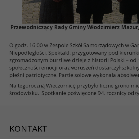
Przewodniczący Rady Gminy Włodzimierz Mazur, 
O godz. 16:00 w Zespole Szkół Samorządowych w Garb
Niepodległości. Spektakl, przygotowany pod kierunki
zgromadzonym burzliwe dzieje z historii Polski – od 
społeczności emocji oraz wzruszeń dostarczył szkol
pieśni patriotyczne. Partie solowe wykonała absolwe
Na tegoroczną Wieczornicę przybyło liczne grono mie
środowisku. Spotkanie poświęcone 94. rocznicy odz
KONTAKT