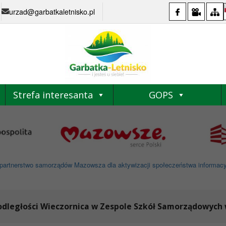
urzad@garbatkaletnisko.pl
Strefa interesanta
GOPS
partnerstwo samorządów Mazowsza dla aktywizacji społeczeństwa informacyjne
ległości Wieczornica w Zespole Szkół Samorządowych 