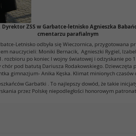
Dyrektor ZSS w Garbatce-letnisko Agnieszka Babań
cmentarzu parafialnym
atce-Letnisko odbyła się Wieczornica, przygotowana pr
em nauczycieli: Moniki Bernacik, Agnieszki Rygiel, Izabe
1. rozbioru po koniec I wojny światowej i odzyskanie po 
ny chór pod batutą Dariusza Rodakowskiego. Dziewczęta p
ntka gimnazjum- Anika Kęska. Klimat minionych czasów o
szkańców Garbatki . To najlepszy dowód, że takie inicjat
yskania przez Polskę niepodległości honorowym patrona