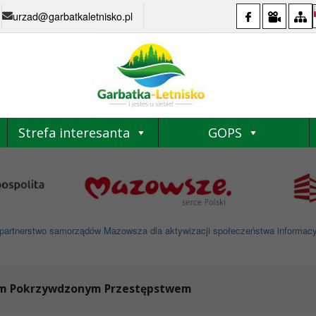
urzad@garbatkaletnisko.pl
Strefa interesanta
GOPS
partnerstwo samorządów Mazowsza dla aktywizacji społeczeństwa informacyjne
om Pokrzywdzonym Przestępstwem