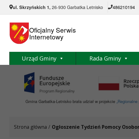
Przejdź do menu
Przejdź do stopki strony
Przejdź do głównej treści strony
ul. Skrzyńskich 1,
26-930 Garbatka Letnisko
486210194
Oficjalny Serwis
Internetowy
Urząd Gminy
Rada Gminy
Gmina Garbatka-Letnisko brała udział w projekcie
„Regionalne 
Strona główna
/
Ogłoszenie Tydzień Pomocy Osob