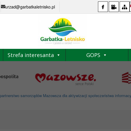
urzad@garbatkaletnisko.pl
Strefa interesanta
GOPS
partnerstwo samorządów Mazowsza dla aktywizacji społeczeństwa informacyjne