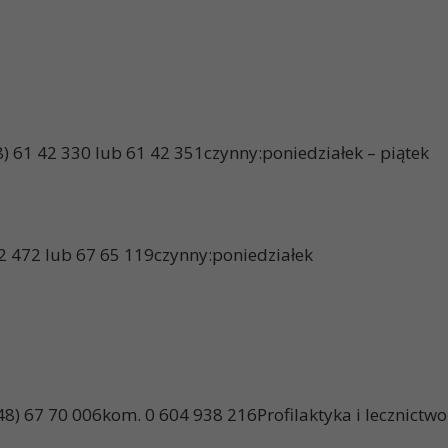
el. (0-48) 61 42 330 lub 61 42 351czynny:poniedz
el. (0-48) 67 62 472 lub 67 65 119czynn
48) 67 70 006kom. 0 604 938 216Profilaktyka i lecznictwo