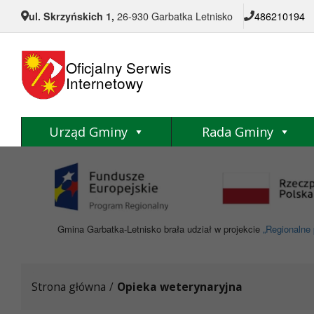
Przejdź do menu
Przejdź do stopki strony
Przejdź do głównej treści strony
ul. Skrzyńskich 1,
26-930 Garbatka Letnisko
486210194
Oficjalny Serwis
Internetowy
Urząd Gminy
Rada Gminy
Gmina Garbatka-Letnisko brała udział w projekcie
„Regionalne 
Strona główna
/
Opieka weterynaryjna