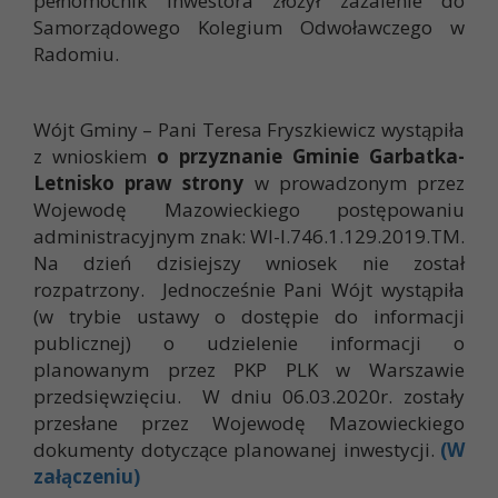
pełnomocnik Inwestora złożył zażalenie do
Samorządowego Kolegium Odwoławczego w
Radomiu.
Wójt Gminy – Pani Teresa Fryszkiewicz wystąpiła
z wnioskiem
o przyznanie Gminie Garbatka-
Letnisko praw strony
w prowadzonym przez
Wojewodę Mazowieckiego postępowaniu
administracyjnym znak: WI-I.746.1.129.2019.TM.
Na dzień dzisiejszy wniosek nie został
rozpatrzony. Jednocześnie Pani Wójt wystąpiła
(w trybie ustawy o dostępie do informacji
publicznej) o udzielenie informacji o
planowanym przez PKP PLK w Warszawie
przedsięwzięciu. W dniu 06.03.2020r. zostały
przesłane przez Wojewodę Mazowieckiego
dokumenty dotyczące planowanej inwestycji.
(W
załączeniu)