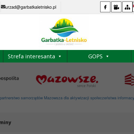
urzad@garbatkaletnisko.pl
Strefa interesanta
GOPS
partnerstwo samorządów Mazowsza dla aktywizacji społeczeństwa informacyjne
Gminy