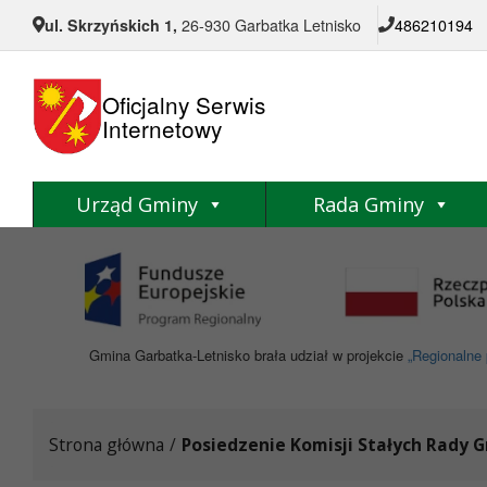
Przejdź do menu
Przejdź do stopki strony
Przejdź do głównej treści strony
ul. Skrzyńskich 1,
26-930 Garbatka Letnisko
486210194
Oficjalny Serwis
Internetowy
Urząd Gminy
Rada Gminy
Gmina Garbatka-Letnisko brała udział w projekcie
„Regionalne 
Strona główna
/
Posiedzenie Komisji Stałych Rady 