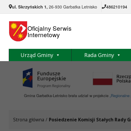
Przejdź do menu
Przejdź do stopki strony
Przejdź do głównej treści strony
ul. Skrzyńskich 1,
26-930 Garbatka Letnisko
486210194
Oficjalny Serwis
Internetowy
Urząd Gminy
Rada Gminy
Gmina Garbatka-Letnisko brała udział w projekcie
„Regionalne 
Strona główna
/
Posiedzenie Komisji Stałych Rady 