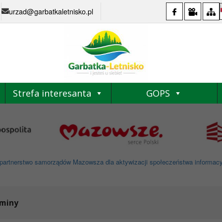
urzad@garbatkaletnisko.pl
Strefa interesanta
GOPS
partnerstwo samorządów Mazowsza dla aktywizacji społeczeństwa informacyjne
Gminy