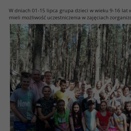
W dniach 01-15 lipca grupa dzieci w wieku 9-16 lat
mieli możliwość uczestniczenia w zajęciach zorganiz