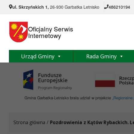
Przejdź do menu
Przejdź do stopki strony
Przejdź do głównej treści strony
ul. Skrzyńskich 1,
26-930 Garbatka Letnisko
486210194
Oficjalny Serwis
Internetowy
Urząd Gminy
Rada Gminy
Gmina Garbatka-Letnisko brała udział w projekcie
„Regionalne 
Strona główna
/
Pozdrowienia z Kątów Rybackich. L