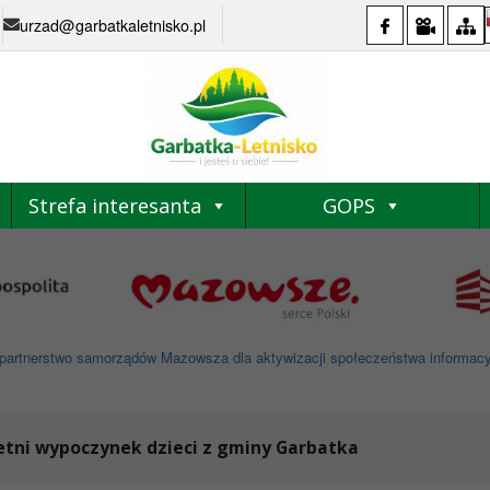
urzad@garbatkaletnisko.pl
Strefa interesanta
GOPS
partnerstwo samorządów Mazowsza dla aktywizacji społeczeństwa informacyjne
etni wypoczynek dzieci z gminy Garbatka