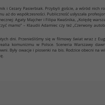
 i Cezary Pasierbiak. Przybyli goście, a wśród nich ro
u aż do współczesności. Publiczność usłyszała profesjon
necznej: Agaty Majcher i Filipa Kwaśnika, „Kolędę warsz
czyć mamo” – Klaudii Adamiec czy też „Czerwony autobu
mtych dni. Przenieśliśmy się w filmowy świat wraz z E
realia komunizmu w Polsce. Sceneria Warszawy dawne
ni. Były owacje i piosenki na bis. Rodzice obecni na w
ę.