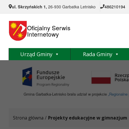
Przejdź do menu
Przejdź do stopki strony
Przejdź do głównej treści strony
ul. Skrzyńskich 1,
26-930 Garbatka Letnisko
486210194
Oficjalny Serwis
Internetowy
Urząd Gminy
Rada Gminy
Gmina Garbatka-Letnisko brała udział w projekcie
„Regionalne 
Strona główna
/
Projekty edukacyjne w gimnazjum