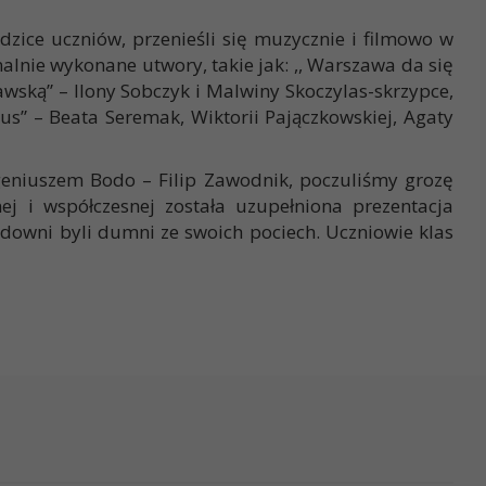
dzice uczniów, przenieśli się muzycznie i filmowo w
alnie wykonane utwory, takie jak: ,, Warszawa da się
awską” – Ilony Sobczyk i Malwiny Skoczylas-skrzypce,
s” – Beata Seremak, Wiktorii Pajączkowskiej, Agaty
ugeniuszem Bodo – Filip Zawodnik, poczuliśmy grozę
j i współczesnej została uzupełniona prezentacja
idowni byli dumni ze swoich pociech. Uczniowie klas