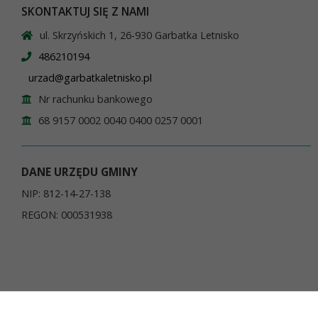
SKONTAKTUJ SIĘ Z NAMI
ul. Skrzyńskich 1, 26-930 Garbatka Letnisko
486210194
urzad@garbatkaletnisko.pl
Nr rachunku bankowego
68 9157 0002 0040 0400 0257 0001
DANE URZĘDU GMINY
NIP: 812-14-27-138
REGON: 000531938