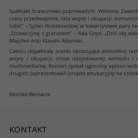
Spektakl brawurowo poprowadzili: Wiktoria Zawodnik
czasy przedwojenne, lata wojny i okupacji, komunizm
lubić” – Sylwii Rodakowskiej w towarzystwie pary ta
„Dziewczynę z granatem” – Ada Gnyś, „Dziś idę wal
Majcher oraz Klaudii Adamiec.
Całości dopełniały scenki obrazujące atmosferę ta
wojny i okupacji, smak odzyskiwanej wolności i 
multimedialną. Koncert zyskał ogromny aplauz widow
drugich zaprezentowali projekt edukacyjny na szóstk
Monika Bernacik
KONTAKT