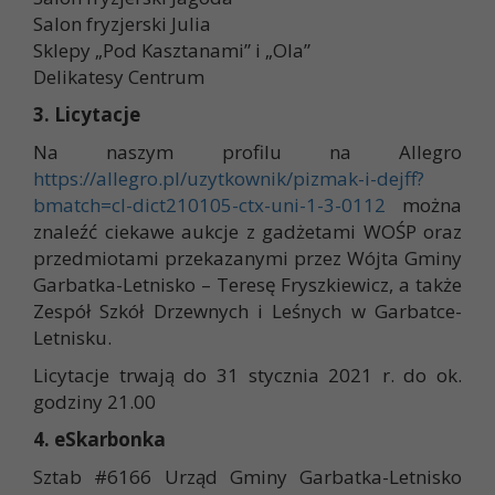
Salon fryzjerski Julia
Sklepy „Pod Kasztanami” i „Ola”
Delikatesy Centrum
3. Licytacje
Na naszym profilu na Allegro
https://allegro.pl/uzytkownik/pizmak-i-dejff?
bmatch=cl-dict210105-ctx-uni-1-3-0112
można
znaleźć ciekawe aukcje z gadżetami WOŚP oraz
przedmiotami przekazanymi przez Wójta Gminy
Garbatka-Letnisko – Teresę Fryszkiewicz, a także
Zespół Szkół Drzewnych i Leśnych w Garbatce-
Letnisku.
Licytacje trwają do 31 stycznia 2021 r. do ok.
godziny 21.00
4. eSkarbonka
Sztab #6166 Urząd Gminy Garbatka-Letnisko