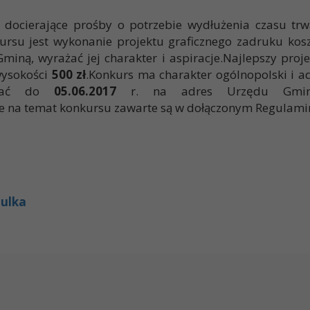
docierające prośby o potrzebie wydłużenia czasu trwa
su jest wykonanie projektu graficznego zadruku kosz
ną, wyrażać jej charakter i aspiracje.Najlepszy proje
ysokości
500 zł
.Konkurs ma charakter ogólnopolski i ad
ładać do
05.06.2017
r. na adres Urzędu Gminy G
e na temat konkursu zawarte są w dołączonym Regulamin
zulka