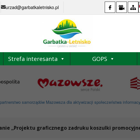
urzad@garbatkaletnisko.pl
Strefa interesanta
GOPS
partnerstwo samorządów Mazowsza dla aktywizacji społeczeństwa informacyjne
nie ,,Projektu graficznego zadruku koszulki promocyjn