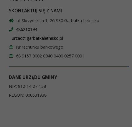
SKONTAKTUJ SIĘ Z NAMI
ul. Skrzyńskich 1, 26-930 Garbatka Letnisko
486210194
urzad@garbatkaletnisko.pl
Nr rachunku bankowego
68 9157 0002 0040 0400 0257 0001
DANE URZĘDU GMINY
NIP: 812-14-27-138
REGON: 000531938