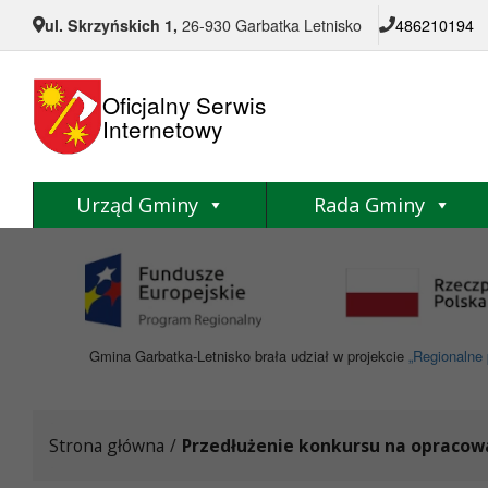
Przejdź do menu
Przejdź do stopki strony
Przejdź do głównej treści strony
ul. Skrzyńskich 1,
26-930 Garbatka Letnisko
486210194
Oficjalny Serwis
Internetowy
Urząd Gminy
Rada Gminy
Gmina Garbatka-Letnisko brała udział w projekcie
„Regionalne 
Strona główna
/
Przedłużenie konkursu na opracowa