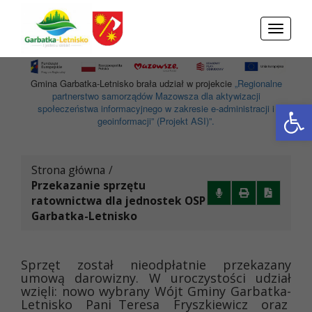
Przejdź do menu
Przejdź do stopki strony
Przejdź do głównej treści strony
Toggle
navigati
Gmina Garbatka-Letnisko brała udział w projekcie
„Regionalne
partnerstwo samorządów Mazowsza dla aktywizacji
Otwórz 
społeczeństwa informacyjnego w zakresie e-administracji i
geoinformacji” (Projekt ASI)”.
Strona główna
/
Przekazanie sprzętu
ratownictwa dla jednostek OSP
Garbatka-Letnisko
Sprzęt został nieodpłatnie przekazany
umową darowizny. W uroczystości udział
wzięli: nowo wybrany Wójt Gminy Garbatka-
Letnisko Pani Teresa Fryszkiewicz oraz