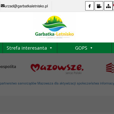
urzad@garbatkaletnisko.pl
Strefa interesanta
GOPS
partnerstwo samorządów Mazowsza dla aktywizacji społeczeństwa informacyjne