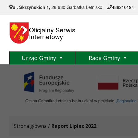
Przejdź do menu
Przejdź do stopki strony
Przejdź do głównej treści strony
ul. Skrzyńskich 1,
26-930 Garbatka Letnisko
486210194
Oficjalny Serwis
Internetowy
Urząd Gminy
Rada Gminy
Gmina Garbatka-Letnisko brała udział w projekcie
„Regionalne 
Strona główna
/
Raport Lipiec 2022