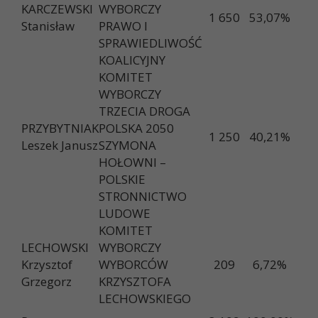
KARCZEWSKI
WYBORCZY
1 650
53,07%
Stanisław
PRAWO I
SPRAWIEDLIWOŚĆ
KOALICYJNY
KOMITET
WYBORCZY
TRZECIA DROGA
PRZYBYTNIAK
POLSKA 2050
1 250
40,21%
Leszek Janusz
SZYMONA
HOŁOWNI –
POLSKIE
STRONNICTWO
LUDOWE
KOMITET
LECHOWSKI
WYBORCZY
Krzysztof
WYBORCÓW
209
6,72%
Grzegorz
KRZYSZTOFA
LECHOWSKIEGO