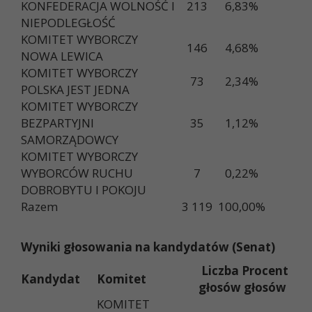
KONFEDERACJA WOLNOŚĆ I
213
6,83%
NIEPODLEGŁOŚĆ
KOMITET WYBORCZY
146
4,68%
NOWA LEWICA
KOMITET WYBORCZY
73
2,34%
POLSKA JEST JEDNA
KOMITET WYBORCZY
BEZPARTYJNI
35
1,12%
SAMORZĄDOWCY
KOMITET WYBORCZY
WYBORCÓW RUCHU
7
0,22%
DOBROBYTU I POKOJU
Razem
3 119
100,00%
Wyniki głosowania na kandydatów (Senat)
Liczba
Procent
Kandydat
Komitet
głosów
głosów
KOMITET