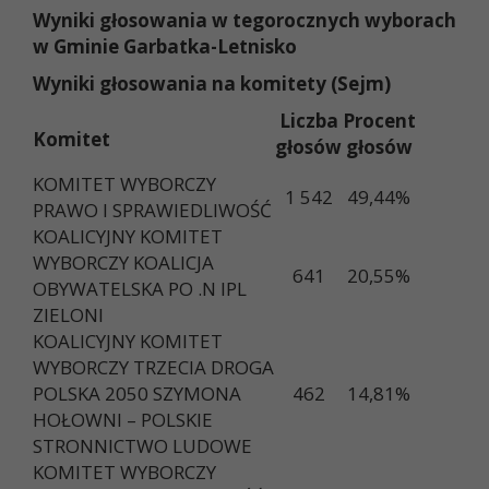
Wyniki głosowania w tegorocznych wyborach
w Gminie Garbatka-Letnisko
Wyniki głosowania na komitety (Sejm)
Liczba
Procent
Komitet
głosów
głosów
KOMITET WYBORCZY
1 542
49,44%
PRAWO I SPRAWIEDLIWOŚĆ
KOALICYJNY KOMITET
WYBORCZY KOALICJA
641
20,55%
OBYWATELSKA PO .N IPL
ZIELONI
KOALICYJNY KOMITET
WYBORCZY TRZECIA DROGA
POLSKA 2050 SZYMONA
462
14,81%
HOŁOWNI – POLSKIE
STRONNICTWO LUDOWE
KOMITET WYBORCZY