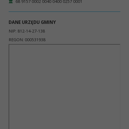
68 9157 0002 0040 0400 0257 0001
DANE URZĘDU GMINY
NIP: 812-14-27-138
REGON: 000531938