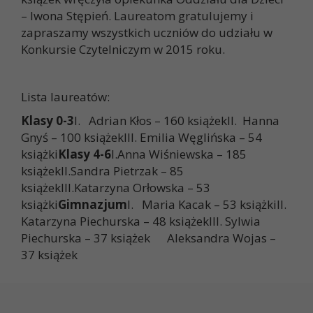
– Iwona Stępień. Laureatom gratulujemy i
zapraszamy wszystkich uczniów do udziału w
Konkursie Czytelniczym w 2015 roku.
Lista laureatów:
Klasy 0-3
I. Adrian Kłos – 160 książekII. Hanna
Gnyś – 100 książekIII. Emilia Węglińska – 54
książki
Klasy 4-6
I.Anna Wiśniewska – 185
książekII.Sandra Pietrzak – 85
książekIII.Katarzyna Orłowska – 53
książki
Gimnazjum
I. Maria Kacak – 53 książkiII.
Katarzyna Piechurska – 48 książekIII. Sylwia
Piechurska – 37 książek Aleksandra Wojas –
37 książek