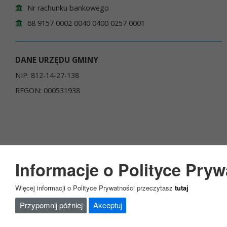
Nr rachunku bankowego
68 9157 0002 0040 0400 0257 0001
DANE URZĘDU GMINY
NIP: 812-14-27-138
REGON: 000531938
Informacje o Polityce Pryw
Copyright 2023@ Urząd Gminy Garbatka Letnisko
Więcej informacji o Polityce Prywatności przeczytasz
tutaj
Przypomnij później
Akceptuj