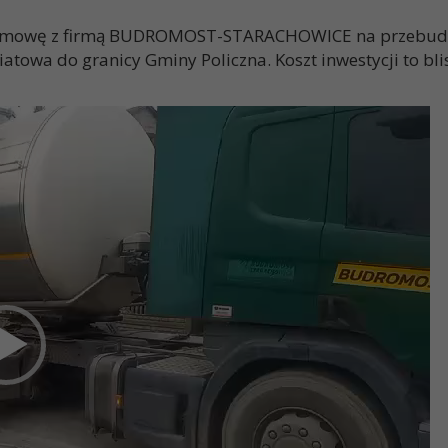
o umowę z firmą BUDROMOST-STARACHOWICE na przebudo
owa do granicy Gminy Policzna. Koszt inwestycji to blisk