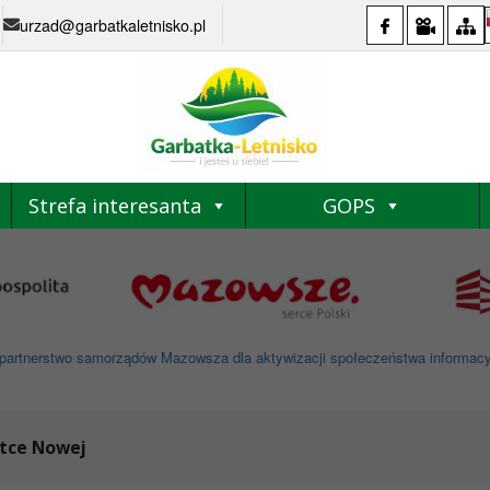
urzad@garbatkaletnisko.pl
Strefa interesanta
GOPS
partnerstwo samorządów Mazowsza dla aktywizacji społeczeństwa informacyjne
tce Nowej