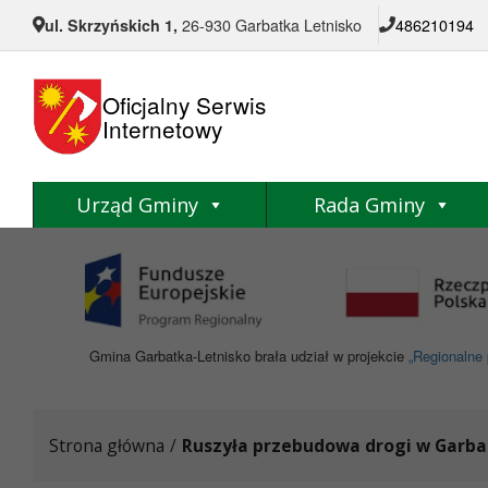
Przejdź do menu
Przejdź do stopki strony
Przejdź do głównej treści strony
ul. Skrzyńskich 1,
26-930 Garbatka Letnisko
486210194
Oficjalny Serwis
Internetowy
Urząd Gminy
Rada Gminy
Gmina Garbatka-Letnisko brała udział w projekcie
„Regionalne 
Strona główna
/
Ruszyła przebudowa drogi w Garba