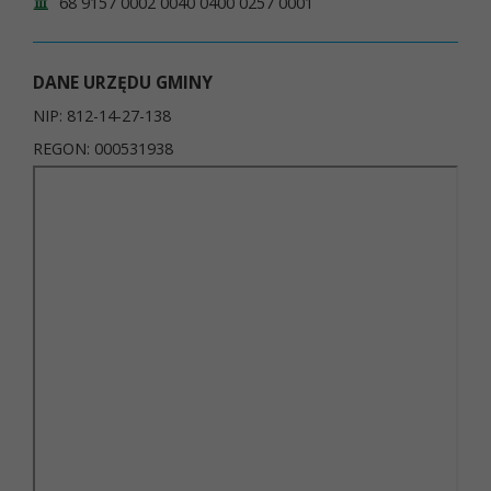
68 9157 0002 0040 0400 0257 0001
DANE URZĘDU GMINY
NIP: 812-14-27-138
REGON: 000531938