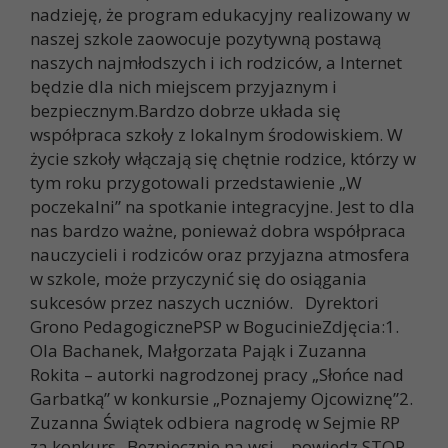
nadzieję, że program edukacyjny realizowany w
naszej szkole zaowocuje pozytywną postawą
naszych najmłodszych i ich rodziców, a Internet
będzie dla nich miejscem przyjaznym i
bezpiecznym.Bardzo dobrze układa się
współpraca szkoły z lokalnym środowiskiem. W
życie szkoły włączają się chętnie rodzice, którzy w
tym roku przygotowali przedstawienie „W
poczekalni” na spotkanie integracyjne. Jest to dla
nas bardzo ważne, ponieważ dobra współpraca
nauczycieli i rodziców oraz przyjazna atmosfera
w szkole, może przyczynić się do osiągania
sukcesów przez naszych uczniów. Dyrektori
Grono PedagogicznePSP w BogucinieZdjęcia:1.
Ola Bachanek, Małgorzata Pająk i Zuzanna
Rokita – autorki nagrodzonej pracy „Słońce nad
Garbatką” w konkursie „Poznajemy Ojcowiznę”2.
Zuzanna Świątek odbiera nagrodę w Sejmie RP
za konkurs „Bezpiecznie na wsi – powiedz STOP