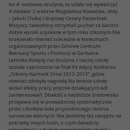
bo 4- osobowa drużyna, to udało się wywalczyć
4 medale: 2 srebrne Magdalena Kowalska, złoty
– Jakub Chołuj i brązowy Cezary Pasierbiak.
Wszyscy zawodnicy otrzymali puchar za bardzo
dobre wyniki uzyskane w tym roku szkolnym.Nie
brakowało również sukcesów w konkursach
organizowanych przez Gminne Centrum
Rekreacji Sportu i Promocji w Garbatce-
Letnisko.Kolejny raz drużyna z naszej szkoły
została zaproszona na finał XX edycji Konkursu
„Szkolny Karmnik Zima 2012-2013”, gdzie
również zdobyła nagrodę.Na terenie szkoły
widać efekty pracy prężnie działających kół
zainteresowań. Dbałość o najbliższe środowisko
przejawia się w prowadzonej systematycznie
przez członków koła przyrodniczego zbiórce
surowców wtórnych. Nie jesteśmy też obojętni na
potrzeby innych ludzi, o czym świadczy
prowadzona z dużym powodzeniem zbiórka