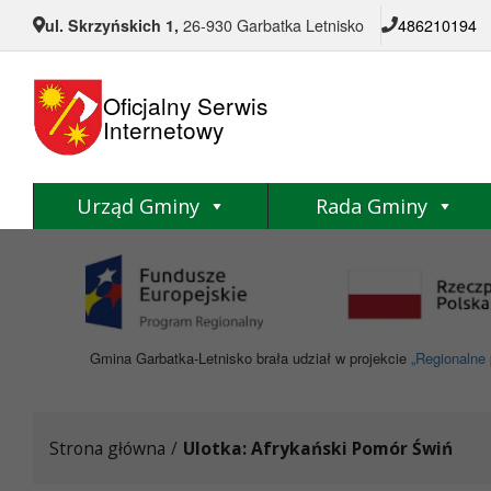
Przejdź do menu
Przejdź do stopki strony
Przejdź do głównej treści strony
ul. Skrzyńskich 1,
26-930 Garbatka Letnisko
486210194
Oficjalny Serwis
Internetowy
Urząd Gminy
Rada Gminy
Gmina Garbatka-Letnisko brała udział w projekcie
„Regionalne 
Strona główna
/
Ulotka: Afrykański Pomór Świń