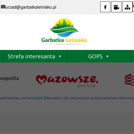
urzad@garbatkaletnisko.pl
Strefa interesanta
GOPS
partnerstwo samorządów Mazowsza dla aktywizacji społeczeństwa informacyjne