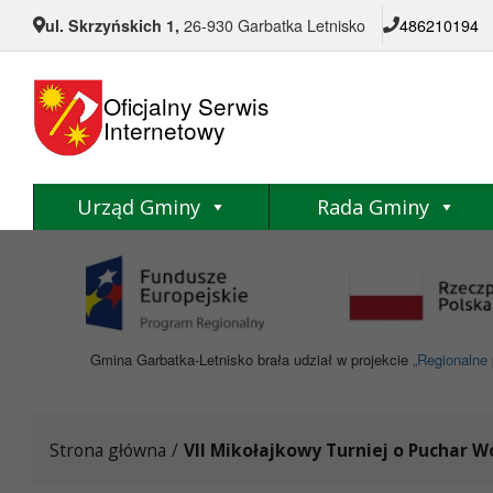
Przejdź do menu
Przejdź do stopki strony
Przejdź do głównej treści strony
ul. Skrzyńskich 1,
26-930 Garbatka Letnisko
486210194
Oficjalny Serwis
Internetowy
Urząd Gminy
Rada Gminy
Gmina Garbatka-Letnisko brała udział w projekcie
„Regionalne 
Strona główna
/
VII Mikołajkowy Turniej o Puchar 