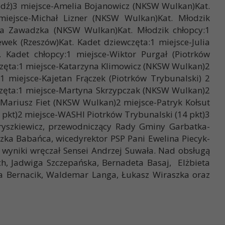
(Łódź)3 miejsce-Amelia Bojanowicz (NKSW Wulkan)Kat.
miejsce-Michał Lizner (NKSW Wulkan)Kat. Młodzik
ia Zawadzka (NKSW Wulkan)Kat. Młodzik chłopcy:1
wek (Rzeszów)Kat. Kadet dziewczęta:1 miejsce-Julia
 Kadet chłopcy:1 miejsce-Wiktor Purgał (Piotrków
częta:1 miejsce-Katarzyna Klimowicz (NKSW Wulkan)2
1 miejsce-Kajetan Frączek (Piotrków Trybunalski) 2
częta:1 miejsce-Martyna Skrzypczak (NKSW Wulkan)2
e-Mariusz Fiet (NKSW Wulkan)2 miejsce-Patryk Kołsut
kt)2 miejsce-WASHI Piotrków Trybunalski (14 pkt)3
ryszkiewicz, przewodniczący Rady Gminy Garbatka-
zka Babańca, wicedyrektor PSP Pani Ewelina Piecyk-
wyniki wręczał Sensei Andrzej Suwała. Nad obsługą
ch, Jadwiga Szczepańska, Bernadeta Basaj, Elżbieta
a Bernacik, Waldemar Langa, Łukasz Wiraszka oraz