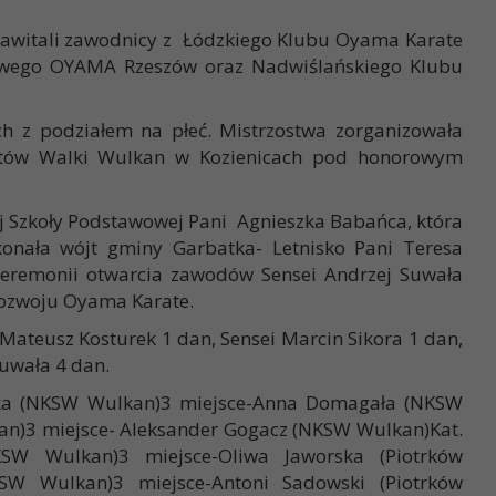
zawitali zawodnicy z Łódzkiego Klubu Oyama Karate
owego OYAMA Rzeszów oraz Nadwiślańskiego Klubu
h z podziałem na płeć. Mistrzostwa zorganizowała
ortów Walki Wulkan w Kozienicach pod honorowym
ej Szkoły Podstawowej Pani Agnieszka Babańca, która
konała wójt gminy Garbatka- Letnisko Pani Teresa
 ceremonii otwarcia zawodów Sensei Andrzej Suwała
 rozwoju Oyama Karate.
 Mateusz Kosturek 1 dan, Sensei Marcin Sikora 1 dan,
uwała 4 dan.
wska (NKSW Wulkan)3 miejsce-Anna Domagała (NKSW
kan)3 miejsce- Aleksander Gogacz (NKSW Wulkan)Kat.
KSW Wulkan)3 miejsce-Oliwa Jaworska (Piotrków
NKSW Wulkan)3 miejsce-Antoni Sadowski (Piotrków