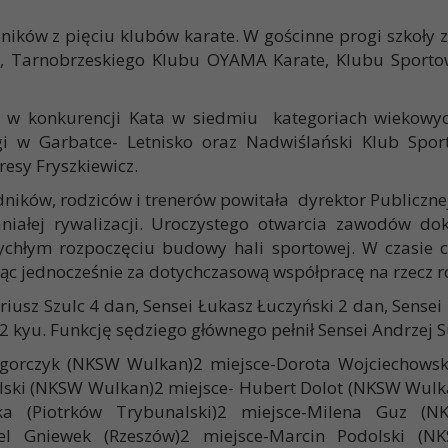
ików z pięciu klubów karate. W gościnne progi szkoły 
, Tarnobrzeskiego Klubu OYAMA Karate, Klubu Sport
i w konkurencji Kata w siedmiu kategoriach wiekowyc
igi w Garbatce- Letnisko oraz Nadwiślański Klub Sp
esy Fryszkiewicz.
ników, rodziców i trenerów powitała dyrektor Publiczn
iałej rywalizacji. Uroczystego otwarcia zawodów do
rychłym rozpoczęciu budowy hali sportowej. W czasie
jąc jednocześnie za dotychczasową współpracę na rzecz
iusz Szulc 4 dan, Sensei Łukasz Łuczyński 2 dan, Sensei
kyu. Funkcję sędziego głównego pełnił Sensei Andrzej S
regorczyk (NKSW Wulkan)2 miejsce-Dorota Wojciecho
alski (NKSW Wulkan)2 miejsce- Hubert Dolot (NKSW Wul
ka (Piotrków Trybunalski)2 miejsce-Milena Guz (N
riel Gniewek (Rzeszów)2 miejsce-Marcin Podolski (