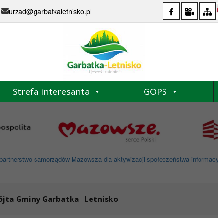
urzad@garbatkaletnisko.pl
Strefa interesanta
GOPS
partnerstwo samorządów Mazowsza dla aktywizacji społeczeństwa informacyjne
Wójta Gminy Garbatka- Letnisko