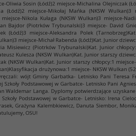
sce-Oliwia Sosin (Łódź)2 miejsce-Michalina Olejniczak 
nda (Łódź)2 miejsce-Mikołaj Mańka (NKSW Wulkan)3 
 miejsce-Nikola Kułaga (NKSW Wulkan)3 miejsce-Nad
n Bajdor (Piotrków Trybunalski)3 miejsce- David Gnie
k (Łódź)3 miejsce-Aleksandra Polek (Tarnobrzeg)Kat.
ulkan)3 miejsce-Michał Rabenda (Łódź)Kat. Junior dziew
 Misiewicz (Piotrków Trybunalski)Kat. Junior chłopcy:
eusz Kulesza (NKSW Wulkan)Kat. Junior starszy dziew
enżak (NKSW Wulkan)Kat. Junior starszy chłopcy:1 miejsc
n)Klasyfikacja drużynowa:1 miejsce- NKSW Wulkan (52 p
ęczali: wójt Gminy Garbatka- Letnisko Pani Teresa F
ej Szkoły Podstawowej w Garbatce- Letnisko Pani Agnies
an Waldemar Langa. Dyplomy potwierdzające uzyskane 
 Szkoły Podstawowej w Garbatce- Letnisko: Irena Cielo
drasek, Grażyna Kalembkiewicz, Danuta Siembor, Monik
atulujemy, OSU!