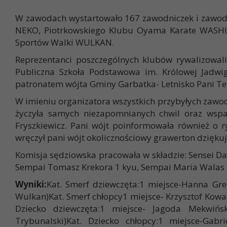
W zawodach wystartowało 167 zawodniczek i zawodn
NEKO, Piotrkowskiego Klubu Oyama Karate WASHI
Sportów Walki WULKAN.
Reprezentanci poszczególnych klubów rywalizowal
Publiczna Szkoła Podstawowa im. Królowej Jadw
patronatem wójta Gminy Garbatka- Letnisko Pani Ter
W imieniu organizatora wszystkich przybyłych zawod
życzyła samych niezapomnianych chwil oraz wspan
Fryszkiewicz. Pani wójt poinformowała również o 
wręczył pani wójt okolicznościowy grawerton dzięku
Komisja sędziowska pracowała w składzie: Sensei Dar
Sempai Tomasz Krekora 1 kyu, Sempai Maria Walas 2 
Wyniki:
Kat. Smerf dziewczęta:1 miejsce-Hanna G
Wulkan)Kat. Smerf chłopcy1 miejsce- Krzysztof Kow
Dziecko dziewczęta:1 miejsce- Jagoda Mekwińs
Trybunalski)Kat. Dziecko chłopcy:1 miejsce-Gab