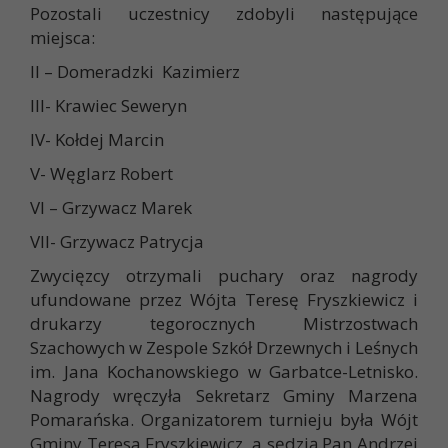
Pozostali uczestnicy zdobyli następujące
miejsca:
II – Domeradzki Kazimierz
III- Krawiec Seweryn
IV- Kołdej Marcin
V- Węglarz Robert
VI – Grzywacz Marek
VII- Grzywacz Patrycja
Zwycięzcy otrzymali puchary oraz nagrody
ufundowane przez Wójta Teresę Fryszkiewicz i
drukarzy tegorocznych Mistrzostwach
Szachowych w Zespole Szkół Drzewnych i Leśnych
im. Jana Kochanowskiego w Garbatce-Letnisko.
Nagrody wręczyła Sekretarz Gminy Marzena
Pomarańska. Organizatorem turnieju była Wójt
Gminy Teresa Fryszkiewicz, a sędzią Pan Andrzej