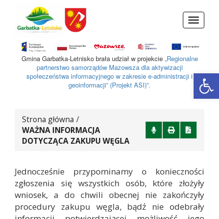
Przejdź do menu
Przejdź do stopki strony
Przejdź do głównej treści strony
Toggle
navigati
Gmina Garbatka-Letnisko brała udział w projekcie
„Regionalne
partnerstwo samorządów Mazowsza dla aktywizacji
Otwórz 
społeczeństwa informacyjnego w zakresie e-administracji i
geoinformacji” (Projekt ASI)”.
Strona główna
/
WAŻNA INFORMACJA
DOTYCZĄCA ZAKUPU WĘGLA
Jednocześnie przypominamy o konieczności
zgłoszenia się wszystkich osób, które złożyły
wniosek, a do chwili obecnej nie zakończyły
procedury zakupu węgla, bądź nie odebrały
informacji potwierdzającej możliwość jego