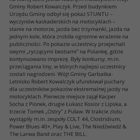
Gminy Robert Kowalczyk. Przed budynkiem
Urzędu Gminy odbył się pokaz STUNTU –
wyczynów kaskaderskich na motocyklach –
stanie na motorze, jazda bez trzymanki, jazda na
jednym kole, która zrobiła ogromne wrażenie na
publiczności. Po pokazie uczestnicy przejechali
swymi „ryczącymi bestiami” na Polankę, gdzie
kontynuowano imprezę. Były konkursy, m.in.
przeciągania liny, w których najlepsi uczestnicy
zostali nagrodzeni. Wójt Gminy Garbatka-
Letnisko Robert Kowalczyk ufundował puchary
dla uczestników pokazów ekstremalnej jazdy na
motocyklach. Pierwsze miejsce zajął Kacper
Socha z Pionek, drugie Łukasz Kosior z Lipska, a
trzecie Tomek „Ostry” z Puław. W trakcie zlotu
wystąpiły m.in. zespoły COLT 44, Clostridium,
Power Blues 40+, Play & Live, The Niedźwiedź &
The Larwa Band oraz THE BILL.