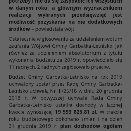
potrzeby i nie da się zaspokoić ich wszystkich
w danym roku, a głównym wyznacznikiem
realizacji wybranych przedsięwzięć jest
możliwość pozyskania na nie dodatkowych
środków –
powiedziała wójt
Ostatecznie w głosowaniu za udzieleniem wotum
zaufania Wójtowi Gminy Garbatka-Letnisko, jak
również za udzieleniem absolutorium z tytułu
wykonania budżetu za 2019 r. opowiedziało się
11 radnych, 2 radnych zagłosowało przeciw.
Budżet Gminy Garbatka-Letnisko na rok 2019
uchwalony został przez Radę Gminy Garbatka-
Letnisko uchwałą Nr III/25/18 w dniu 20 grudnia
2018 r. W powyższej uchwale Rada Gminy
Garbatka-Letnisko ustaliła dochody w łącznej
kwocie wynoszącej
19 553 825,81 zł.
W trakcie
roku budżetowego dokonano zmian i na dzień
31 grudnia 2019 r.
plan dochodów ogółem