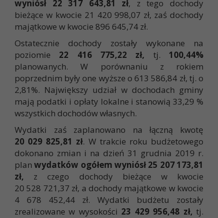
wyniósł 22 317 643,81 zł
, z tego dochody
bieżące w kwocie 21 420 998,07 zł, zaś dochody
majątkowe w kwocie 896 645,74 zł.
Ostatecznie dochody zostały wykonane na
poziomie
22 416 775,22 zł,
tj.
100,44%
planowanych. W porównaniu z rokiem
poprzednim były one wyższe o 613 586,84 zł, tj. o
2,81%. Największy udział w dochodach gminy
mają podatki i opłaty lokalne i stanowią 33,29 %
wszystkich dochodów własnych.
Wydatki zaś zaplanowano na łączną kwotę
20 029 825,81 zł
. W trakcie roku budżetowego
dokonano zmian i na dzień 31 grudnia 2019 r.
plan
wydatków ogółem wyniósł
25 207 173,81
zł,
z czego dochody bieżące w kwocie
20 528 721,37 zł, a dochody majątkowe w kwocie
4 678 452,44 zł. Wydatki budżetu zostały
zrealizowane w wysokości
23 429 956,48 zł,
tj.