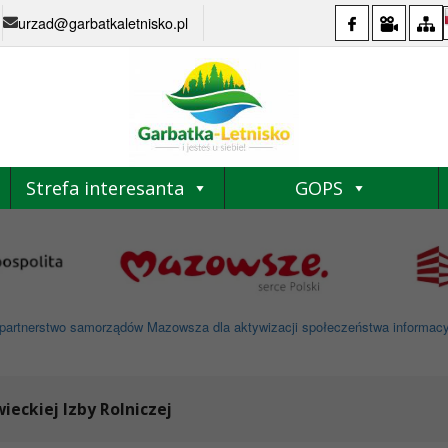
urzad@garbatkaletnisko.pl
Strefa interesanta
GOPS
partnerstwo samorządów Mazowsza dla aktywizacji społeczeństwa informacyjne
eckiej Izby Rolniczej