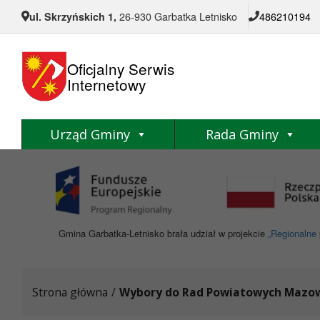
Przejdź do menu
Przejdź do stopki strony
Przejdź do głównej treści strony
ul. Skrzyńskich 1,
26-930 Garbatka Letnisko
486210194
Oficjalny Serwis
Internetowy
Urząd Gminy
Rada Gminy
Gmina Garbatka-Letnisko brała udział w projekcie
„Regionalne 
Strona główna
/
Wybory do Rad Powiatowych Mazowi