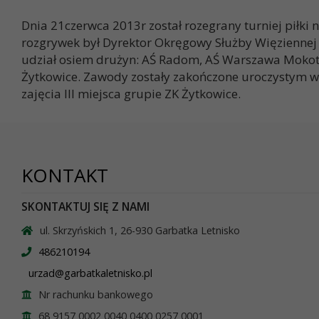
Dnia 21czerwca 2013r został rozegrany turniej piłki
rozgrywek był Dyrektor Okręgowy Służby Więziennej
udział osiem drużyn: AŚ Radom, AŚ Warszawa Mokotó
Żytkowice. Zawody zostały zakończone uroczystym w
zajęcia III miejsca grupie ZK Żytkowice.
KONTAKT
SKONTAKTUJ SIĘ Z NAMI
ul. Skrzyńskich 1, 26-930 Garbatka Letnisko
486210194
urzad@garbatkaletnisko.pl
Nr rachunku bankowego
68 9157 0002 0040 0400 0257 0001