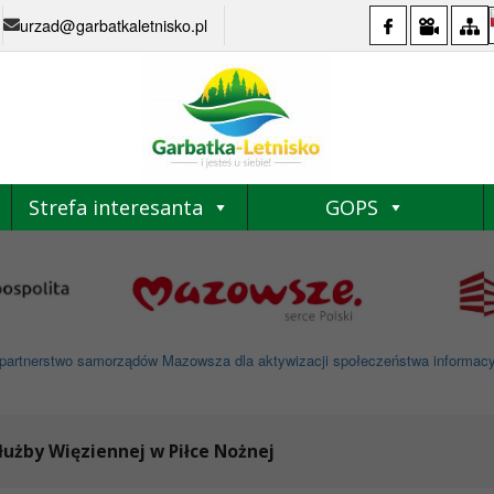
urzad@garbatkaletnisko.pl
Strefa interesanta
GOPS
partnerstwo samorządów Mazowsza dla aktywizacji społeczeństwa informacyjne
łużby Więziennej w Piłce Nożnej