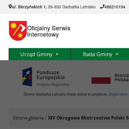
Przejdź do menu
Przejdź do stopki strony
Przejdź do głównej treści strony
ul. Skrzyńskich 1,
26-930 Garbatka Letnisko
486210194
Oficjalny Serwis
Internetowy
Urząd Gminy
Rada Gminy
Gmina Garbatka-Letnisko brała udział w projekcie
„Regionalne 
Strona główna
/
XIV Okręgowe Mistrzostwa Polski S