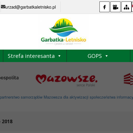
urzad@garbatkaletnisko.pl
Strefa interesanta
GOPS
partnerstwo samorządów Mazowsza dla aktywizacji społeczeństwa informacyjne
 2018