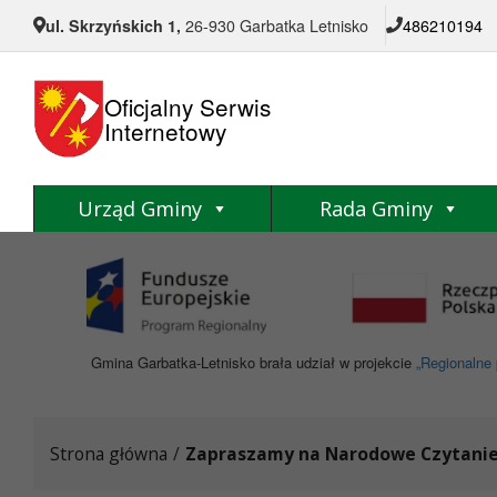
Przejdź do menu
Przejdź do stopki strony
Przejdź do głównej treści strony
ul. Skrzyńskich 1,
26-930 Garbatka Letnisko
486210194
Oficjalny Serwis
Internetowy
Urząd Gminy
Rada Gminy
Gmina Garbatka-Letnisko brała udział w projekcie
„Regionalne 
Strona główna
/
Zapraszamy na Narodowe Czytanie