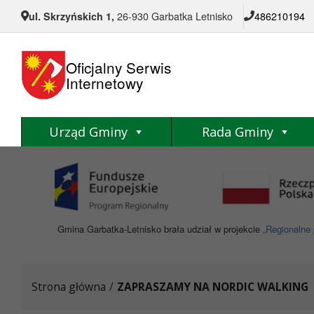
Przejdź do menu
Przejdź do stopki strony
Przejdź do głównej treści strony
ul. Skrzyńskich 1,
26-930 Garbatka Letnisko
486210194
Oficjalny Serwis
Internetowy
Urząd Gminy
Rada Gminy
Gmina Garbatka-Letnisko brała udział w projekcie
„Regionalne 
Strona główna
/
ZAPRASZAMY NA NORDIC WALKING