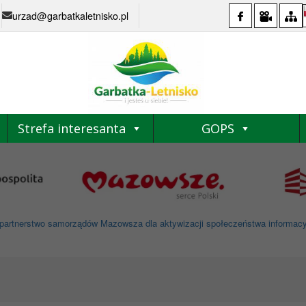
urzad@garbatkaletnisko.pl
Strefa interesanta
GOPS
partnerstwo samorządów Mazowsza dla aktywizacji społeczeństwa informacyjne