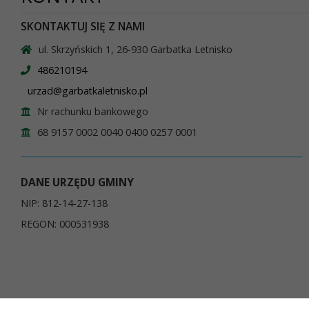
SKONTAKTUJ SIĘ Z NAMI
ul. Skrzyńskich 1, 26-930 Garbatka Letnisko
486210194
urzad@garbatkaletnisko.pl
Nr rachunku bankowego
68 9157 0002 0040 0400 0257 0001
DANE URZĘDU GMINY
NIP: 812-14-27-138
REGON: 000531938