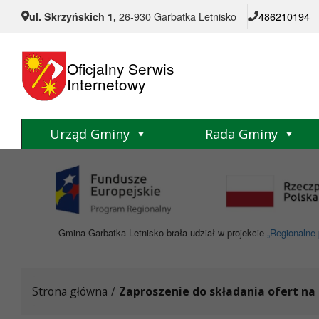
Przejdź do menu
Przejdź do stopki strony
Przejdź do głównej treści strony
ul. Skrzyńskich 1,
26-930 Garbatka Letnisko
486210194
Oficjalny Serwis
Internetowy
Urząd Gminy
Rada Gminy
Gmina Garbatka-Letnisko brała udział w projekcie
„Regionalne 
Strona główna
/
Zaproszenie do składania ofert na