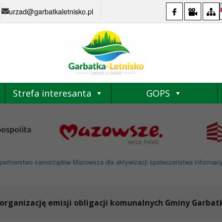
urzad@garbatkaletnisko.pl
Strefa interesanta
GOPS
partnerstwo samorządów Mazowsza dla aktywizacji społeczeństwa informacyjne
 organizację emisji obligacji komunalnych Gminy Garbat