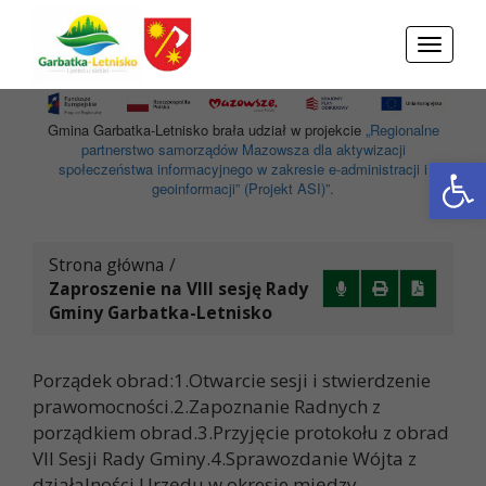
Przejdź do menu
Przejdź do stopki strony
Przejdź do głównej treści strony
Toggle
navigati
Gmina Garbatka-Letnisko brała udział w projekcie
„Regionalne
partnerstwo samorządów Mazowsza dla aktywizacji
Otwórz 
społeczeństwa informacyjnego w zakresie e-administracji i
geoinformacji” (Projekt ASI)”.
Strona główna
/
Zaproszenie na VIII sesję Rady
Gminy Garbatka-Letnisko
Porządek obrad:1.Otwarcie sesji i stwierdzenie
prawomocności.2.Zapoznanie Radnych z
porządkiem obrad.3.Przyjęcie protokołu z obrad
VII Sesji Rady Gminy.4.Sprawozdanie Wójta z
działalności Urzędu w okresie między