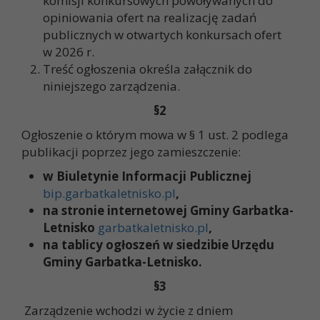
komisji konkursowych powoływanych do
opiniowania ofert na realizację zadań
publicznych w otwartych konkursach ofert
w 2026 r.
Treść ogłoszenia określa załącznik do
niniejszego zarządzenia.
§2
Ogłoszenie o którym mowa w § 1 ust. 2 podlega
publikacji poprzez jego zamieszczenie:
w Biuletynie Informacji Publicznej
bip.garbatkaletnisko.pl
,
na stronie internetowej Gminy Garbatka-
Letnisko
garbatkaletnisko.pl
,
na tablicy ogłoszeń w siedzibie Urzędu
Gminy Garbatka-Letnisko.
§3
Zarządzenie wchodzi w życie z dniem