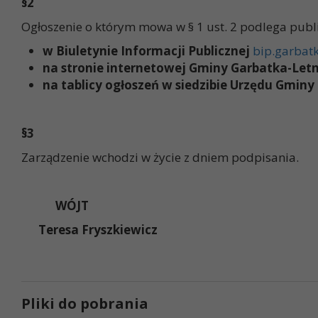
§2
Ogłoszenie o którym mowa w § 1 ust. 2 podlega publi
w Biuletynie Informacji Publicznej
bip.garbatk
na stronie internetowej Gminy Garbatka-Let
na tablicy ogłoszeń w siedzibie Urzędu Gminy
§3
Zarządzenie wchodzi w życie z dniem podpisania.
WÓJT
Teresa Fryszkiewicz
Pliki do pobrania