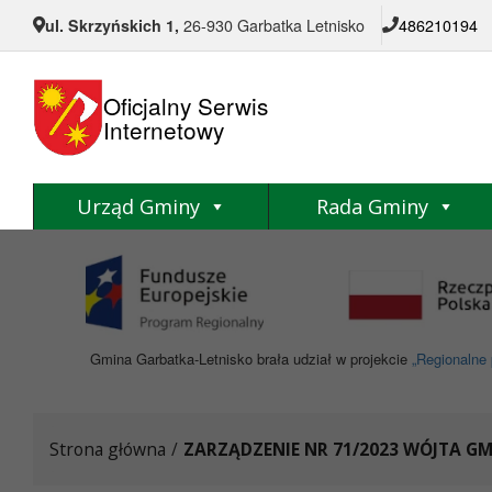
Przejdź do menu
Przejdź do stopki strony
Przejdź do głównej treści strony
ul. Skrzyńskich 1,
26-930 Garbatka Letnisko
486210194
Oficjalny Serwis
Internetowy
Urząd Gminy
Rada Gminy
Gmina Garbatka-Letnisko brała udział w projekcie
„Regionalne 
Strona główna
/
ZARZĄDZENIE NR 71/2023 WÓJTA G