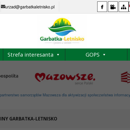
urzad@garbatkaletnisko.pl
Strefa interesanta
GOPS
partnerstwo samorządów Mazowsza dla aktywizacji społeczeństwa informacyjne
MINY GARBATKA-LETNISKO