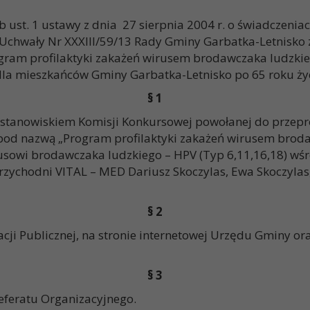
t. 48b ust. 1 ustawy z dnia 27 sierpnia 2004 r. o świadcze
oraz Uchwały Nr XXXIII/59/13 Rady Gminy Garbatka-Letnisko
am profilaktyki zakażeń wirusem brodawczaka ludzkieg
dla mieszkańców Gminy Garbatka-Letnisko po 65 roku życ
§ 1
 stanowiskiem Komisji Konkursowej powołanej do przepr
od nazwą „Program profilaktyki zakażeń wirusem broda
usowi brodawczaka ludzkiego – HPV (Typ 6,11,16,18) wśr
rzychodni VITAL – MED Dariusz Skoczylas, Ewa Skoczylas,
§ 2
cji Publicznej, na stronie internetowej Urzędu Gminy or
§ 3
eferatu Organizacyjnego.