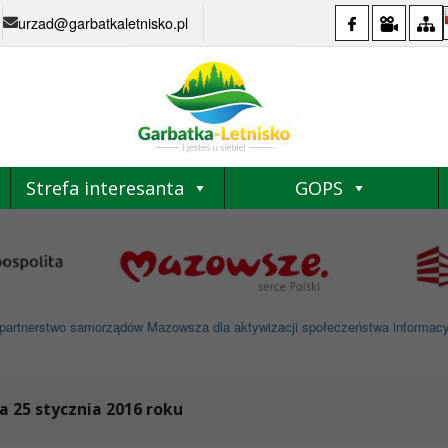
urzad@garbatkaletnisko.pl
Strefa interesanta
GOPS
partnerstwo samorządów Mazowsza dla aktywizacji społeczeństwa informacyjne
a 25 stycznia 2016 roku