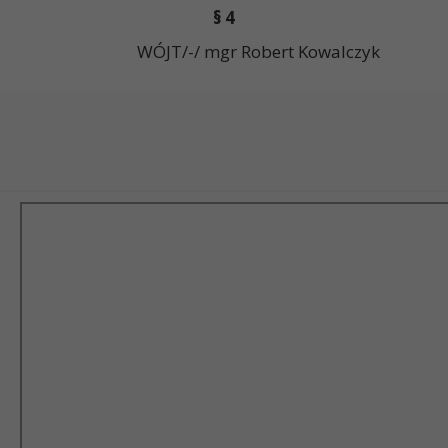
§ 4
odpisania. WÓJT/-/ mgr Robert Kowalczyk