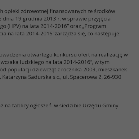
niach opieki zdrowotnej finansowanych ze środków
 z dnia 19 grudnia 2013 r. w sprawie przyjęcia
o (HPV) na lata 2014-2016” oraz „Program
ia na lata 2014-2015”zarządza się, co następuje:
owadzenia otwartego konkursu ofert na realizację w
wczaka ludzkiego na lata 2014-2016”, w tym
ód populacji dziewcząt z rocznika 2003, mieszkanek
 Katarzyna Sadurska s.c., ul. Spacerowa 2, 26-930
az na tablicy ogłoszeń w siedzibie Urzędu Gminy