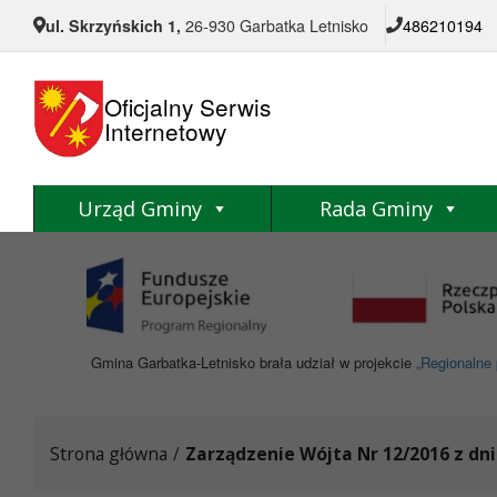
Przejdź do menu
Przejdź do stopki strony
Przejdź do głównej treści strony
ul. Skrzyńskich 1,
26-930 Garbatka Letnisko
486210194
Oficjalny Serwis
Internetowy
Urząd Gminy
Rada Gminy
Gmina Garbatka-Letnisko brała udział w projekcie
„Regionalne 
Strona główna
/
Zarządzenie Wójta Nr 12/2016 z dni